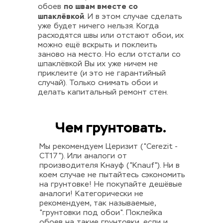
по швам вместе со 
обоев 
шпаклёвкой
. И в этом случае сделать 
уже будет ничего нельзя. Когда 
расходятся швы или отстают обои, их 
можно ещё вскрыть и поклеить 
заново на место. Но если отстали со 
шпаклёвкой Вы их уже ничем не 
приклеите (и это не гарантийный 
случай). Только снимать обои и 
делать капитальный ремонт стен.
Чем грунтовать.
Мы рекомендуем Церизит ("Cerezit - 
CT17"). Или аналоги от 
производителя Кнауф ("Knauf"). Ни в 
коем случае не пытайтесь сэкономить 
на грунтовке! Не покупайте дешёвые 
аналоги! Категорически не 
рекомендуем, так называемые, 
"грунтовки под обои". Поклейка 
обоев на такие грунтовки, если и 